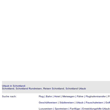
Urlaub in Schottland:
Schottland, Schottland Rundreisen, Reisen Schottland, Schottland Urlaub
Suche nach:
Flug
|
Bahn
|
Hotel
|
Mietwagen
|
Fähre
|
Flughafentransfer
|
P
Geschäftsreisen
|
Städtereisen
|
Urlaub
|
Pauschalreisen
|
Golf
Luxusreisen
|
Sportreisen
| Fanflüge |
Entwicklungshilfe-Urlaub