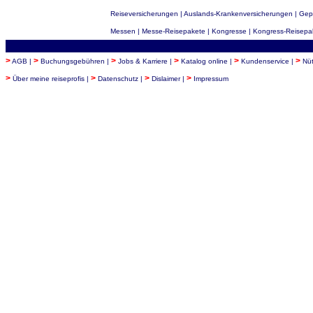
Reiseversicherungen
|
Auslands-Krankenversicherungen
|
Gep
Messen | Messe-Reisepakete | Kongresse | Kongress-Reisepake
>
>
>
>
>
>
AGB
|
Buchungsgebühren
|
Jobs & Karriere
|
Katalog online |
Kundenservice
|
Nüt
>
>
>
>
Über meine reiseprofis
|
Datenschutz
|
Dislaimer |
Impressum