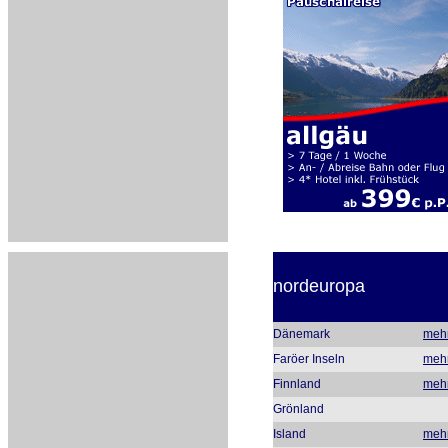
nordeuropa
Dänemark
meh
Faröer Inseln
meh
Finnland
meh
Grönland
Island
meh