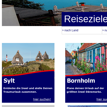
Reiseziel
> nach Land
> n