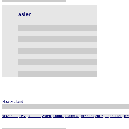
asien
New Zealand
slovenien
,
USA
,
Kanada
,
Asien
,
Karibik
,
malaysia
,
vietnam
,
chile
,
argentinien
,
ke