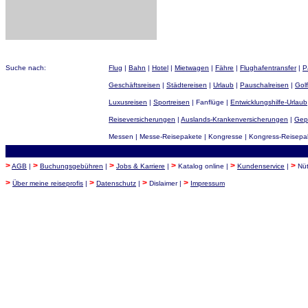
Suche nach:
Flug
|
Bahn
|
Hotel
|
Mietwagen
|
Fähre
|
Flughafentransfer
|
P
Geschäftsreisen
|
Städtereisen
|
Urlaub
|
Pauschalreisen
|
Golf
Luxusreisen
|
Sportreisen
| Fanflüge |
Entwicklungshilfe-Urlaub
Reiseversicherungen
|
Auslands-Krankenversicherungen
|
Gep
Messen | Messe-Reisepakete | Kongresse | Kongress-Reisepake
>
>
>
>
>
>
AGB
|
Buchungsgebühren
|
Jobs & Karriere
|
Katalog online |
Kundenservice
|
Nüt
>
>
>
>
Über meine reiseprofis
|
Datenschutz
|
Dislaimer |
Impressum