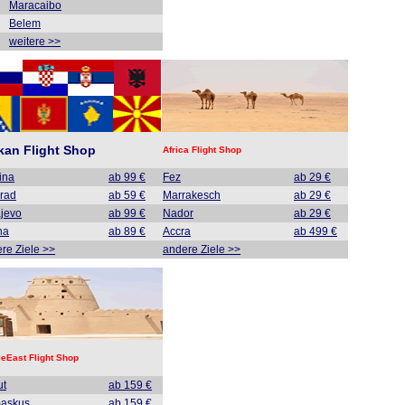
Maracaibo
Belem
weitere >>
kan Flight Shop
Africa Flight Shop
tina
ab 99 €
Fez
ab 29 €
rad
ab 59 €
Marrakesch
ab 29 €
jevo
ab 99 €
Nador
ab 29 €
na
ab 89 €
Accra
ab 499 €
re Ziele >>
andere Ziele >>
leEast Flight Shop
ut
ab 159 €
askus
ab 159 €