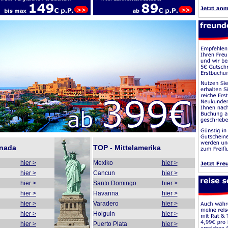
anada
TOP - Mittelamerika
hier >
Mexiko
hier >
hier >
Cancun
hier >
hier >
Santo Domingo
hier >
hier >
Havanna
hier >
hier >
Varadero
hier >
hier >
Holguin
hier >
hier >
Puerto Plata
hier >