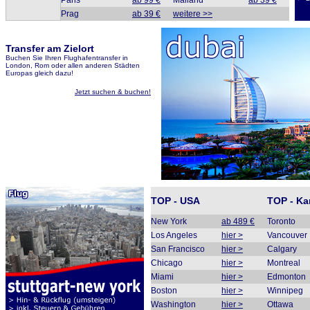
Paris
ab 99 €
Mailand
ab 39 €
Prag
ab 39 €
weitere >>
Transfer am Zielort
Buchen Sie Ihren Flughafentransfer in
London, Rom oder allen anderen Städten
Europas gleich dazu!
Jetzt suchen & buchen!
TOP - USA
TOP - K
New York
ab 489 €
Toronto
Los Angeles
hier >
Vancouver
San Francisco
hier >
Calgary
Chicago
hier >
Montreal
Miami
hier >
Edmonton
Boston
hier >
Winnipeg
Washington
hier >
Ottawa