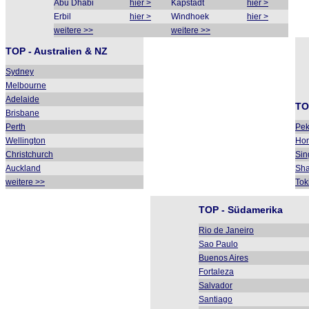
Abu Dhabi
hier >
Kapstadt
hier >
Erbil
hier >
Windhoek
hier >
weitere >>
weitere >>
TOP - Australien & NZ
Sydney
Melbourne
Adelaide
TO
Brisbane
Perth
Pek
Wellington
Ho
Christchurch
Sin
Auckland
Sha
weitere >>
Tok
TOP - Südamerika
Rio de Janeiro
Sao Paulo
Buenos Aires
Fortaleza
Salvador
Santiago