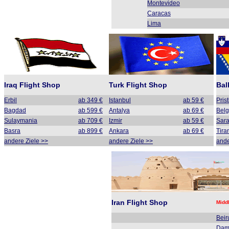
Montevideo
Caracas
Lima
Iraq Flight Shop
Turk Flight Shop
Bal
Erbil
ab 349 €
Istanbul
ab 59 €
Pris
Bagdad
ab 599 €
Antalya
ab 69 €
Belg
Sulaymania
ab 709 €
Izmir
ab 59 €
Sara
Basra
ab 899 €
Ankara
ab 69 €
Tira
andere Ziele >>
andere Ziele >>
ande
Iran Flight Shop
Midd
Beir
Dam