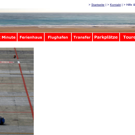
>
Startseite
| >
Kontakt
| > Hilfe 