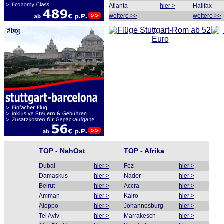
Atlanta
hier >
Halifax
weitere >>
weitere >>
TOP - NahOst
TOP - Afrika
Dubai
hier >
Fez
hier >
Damaskus
hier >
Nador
hier >
Beirut
hier >
Accra
hier >
Amman
hier >
Kairo
hier >
Aleppo
hier >
Johannesburg
hier >
Tel Aviv
hier >
Marrakesch
hier >