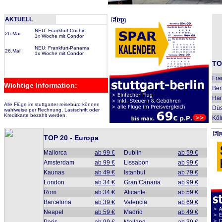
AKTUELL
NEU: Frankfurt-Cochin
26.Mai
1x Woche mit Condor
NEU: Frankfurt-Panama
26.Mai
1x Woche mit Condor
TO
Fra
Wichtige Information:
Ber
Ha
Alle Flüge im stuttgarter reisebüro können
Düs
wahlweise per Rechnung, Lastschrift oder
Kreditkarte bezahlt werden.
Köl
TOP 20 - Europa
Mallorca
ab 99 €
Dublin
ab 59 €
Amsterdam
ab 99 €
Lissabon
ab 99 €
Kaunas
ab 49 €
Istanbul
ab 79 €
London
ab 34 €
Gran Canaria
ab 99 €
Rom
ab 34 €
Alicante
ab 59 €
Barcelona
ab 39 €
Valencia
ab 69 €
Neapel
ab 59 €
Madrid
ab 49 €