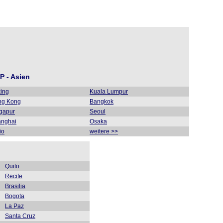
P - Asien
ing
Kuala Lumpur
ng Kong
Bangkok
gapur
Seoul
nghai
Osaka
io
weitere >>
Quito
Recife
Brasilia
Bogota
La Paz
Santa Cruz