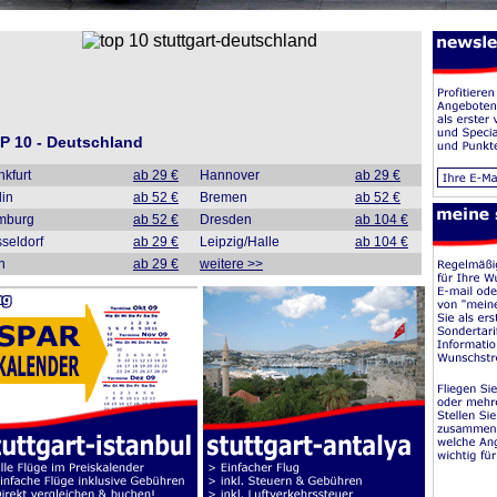
P 10 - Deutschland
nkfurt
ab 29 €
Hannover
ab 29 €
lin
ab 52 €
Bremen
ab 52 €
mburg
ab 52 €
Dresden
ab 104 €
seldorf
ab 29 €
Leipzig/Halle
ab 104 €
n
ab 29 €
weitere >>